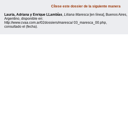
Cítese este dossier de la siguiente manera
Lauria, Adriana y Enrique LLambías
,
Liliana Maresca
[en línea], Buenos Aires,
Argentino, disponible en:
http://www.cvaa.com.ar/02dossiers/maresca/ 03_maresca_00.php,
consultado el (fecha).