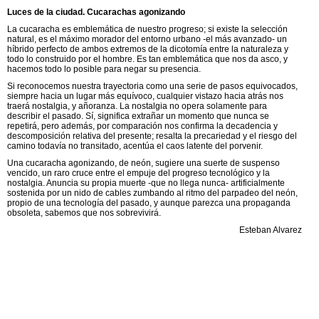
Luces de la ciudad. Cucarachas agonizando
La cucaracha es emblemática de nuestro progreso; si existe la selección
natural, es el máximo morador del entorno urbano -el más avanzado- un
híbrido perfecto de ambos extremos de la dicotomía entre la naturaleza y
todo lo construido por el hombre. Es tan emblemática que nos da asco, y
hacemos todo lo posible para negar su presencia.
Si reconocemos nuestra trayectoria como una serie de pasos equivocados,
siempre hacia un lugar más equívoco, cualquier vistazo hacia atrás nos
traerá nostalgia, y añoranza. La nostalgia no opera solamente para
describir el pasado. Sí, significa extrañar un momento que nunca se
repetirá, pero además, por comparación nos confirma la decadencia y
descomposición relativa del presente; resalta la precariedad y el riesgo del
camino todavía no transitado, acentúa el caos latente del porvenir.
Una cucaracha agonizando, de neón, sugiere una suerte de suspenso
vencido, un raro cruce entre el empuje del progreso tecnológico y la
nostalgia. Anuncia su propia muerte -que no llega nunca- artificialmente
sostenida por un nido de cables zumbando al ritmo del parpadeo del neón,
propio de una tecnología del pasado, y aunque parezca una propaganda
obsoleta, sabemos que nos sobrevivirá.
Esteban Alvarez