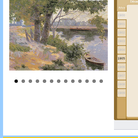
1900
1901
1902
1903
1904
1905
1906
1907
1908
1909