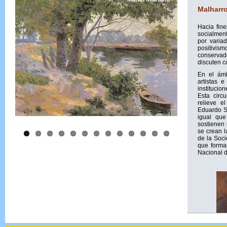
Malharr
Hacia fin
socialment
por variad
positivis
conservad
discuten c
En el ámb
artistas 
institucio
Esta circ
relieve e
Eduardo Sc
igual que
sostienen
se crean l
de la Soci
que forma
Nacional d