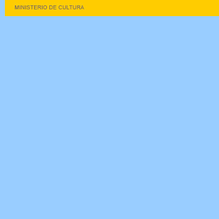
Ernes
Fi
La estanci
Ramos M
Perfil d
“De ese
resiste
libre 
independ
y viví 
La activa 
principio 
rigidez de