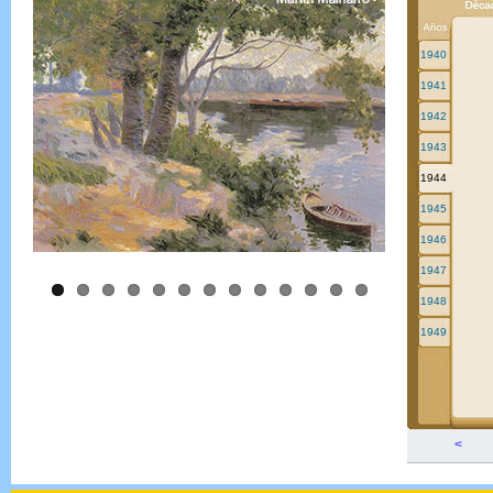
1940
1941
1942
1943
1944
1945
1946
1947
1948
1949
<