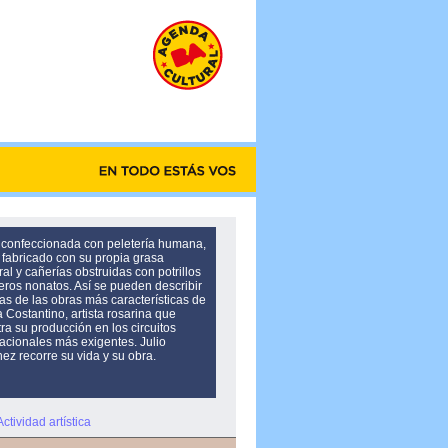
confeccionada con peletería humana,
 fabricado con su propia grasa
al y cañerías obstruidas con potrillos
neros nonatos. Así se pueden describir
as de las obras más características de
 Costantino, artista rosarina que
ra su producción en los circuitos
nacionales más exigentes. Julio
ez recorre su vida y su obra.
Actividad artística