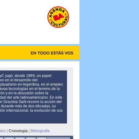
yC jugó, desde 1969, un papel
vo en el desarrollo del
ptualismo en Argentina, en el empleo
evas tecnologías en el terreno de la
ión y en la discusión sobre la
idad del arte latinoamericano. En este
r Graciela Sarti recorre la acción del
 durante más de dos décadas, su
ión internacional, la evolución de sus
.
tos
|
Cronología
|
Bibliografía