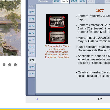
1960
1970
1980
1990
2000
20
1977
1970
•
Febrero: muestra
Art Co
1971
Japón.
•
Febrero / marzo: el Gru
1972
Latina 76 y Seventh Int
Fundación Joan Miró, Pa
1973
•
Mayo: muestra
20 artist
1974
CAyC), Galería Continen
El Grupo de los Trece
1975
•
Junio / octubre: muestr
en el
Seventh
Documenta de Kassel 7
International Open
1976
Encounter on Video.
•
Septiembre: ponencia
R
Fundación Joan Miró
America
presentada por 
1977
Institute of Communicat
1978
•
Octubre: muestra
Década
1979
Rica, Facultad de Bellas
<
1/2