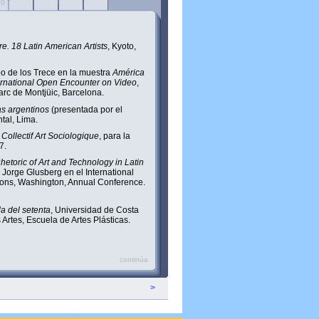
10
re. 18 Latin American Artists
, Kyoto,
po de los Trece en la muestra
América
ernational Open Encounter on Video
,
rc de Montjüic, Barcelona.
as argentinos
(presentada por el
tal, Lima.
a
Collectif Art Sociologique
, para la
7.
hetoric of Art and Technology in Latin
Jorge Glusberg en el International
ions, Washington, Annual Conference.
 del setenta
, Universidad de Costa
 Artes, Escuela de Artes Plásticas.
continúa
>