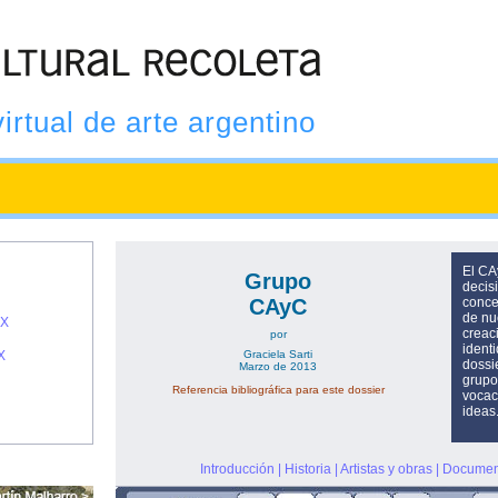
virtual de arte argentino
El CA
Grupo
decisi
CAyC
conce
de nu
IX
creac
por
ident
X
Graciela Sarti
dossie
Marzo de 2013
grupo
Referencia bibliográfica para este dossier
vocac
ideas
Introducción
|
Historia
|
Artistas y obras
|
Documen