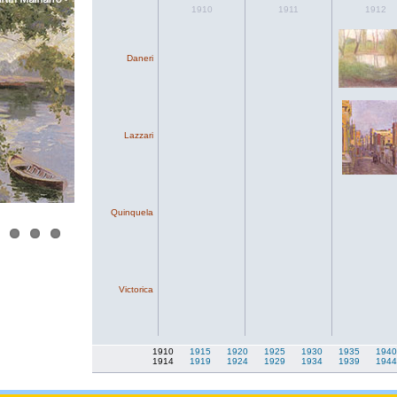
1910
1911
1912
Daneri
Lazzari
Quinquela
Victorica
1910
1915
1920
1925
1930
1935
1940
1914
1919
1924
1929
1934
1939
1944