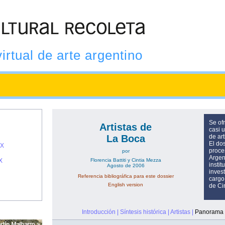
virtual de arte argentino
Se of
Artistas de
casi 
La Boca
de art
El do
IX
proce
por
Argent
X
Florencia Battiti y Cintia Mezza
instit
Agosto de 2006
invest
Referencia bibliográfica para este dossier
cargo 
English version
de Ci
Introducción
|
Síntesis histórica
|
Artistas
|
Panorama 