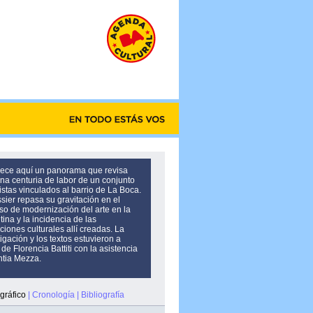
rece aquí un panorama que revisa
una centuria de labor de un conjunto
istas vinculados al barrio de La Boca.
ssier repasa su gravitación en el
so de modernización del arte en la
ina y la incidencia de las
uciones culturales allí creadas. La
igación y los textos estuvieron a
de Florencia Battiti con la asistencia
ntia Mezza.
gráfico
|
Cronología
|
Bibliografía