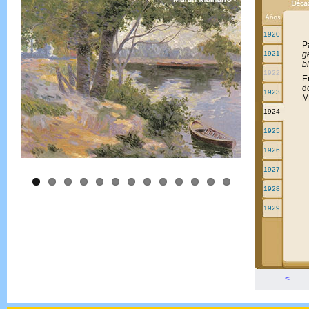
1920
P
1921
g
b
1922
E
d
1923
M
1924
1925
1926
1927
1928
1929
<