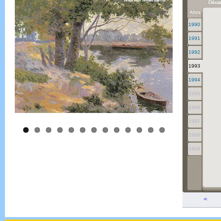
1990
1991
1992
1993
1994
1995
1996
1997
1998
1999
<